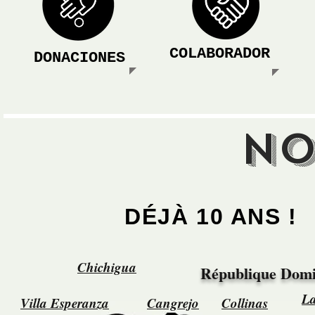
COLABORADOR
DONACIONES
NO
DÉJÀ 10 ANS
!
Chichigua
République Domi
La
Villa Esperanza
Cangrejo
Collinas