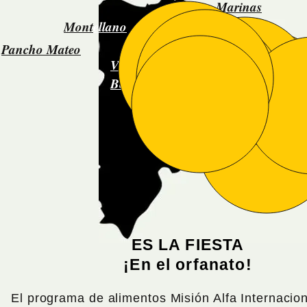
Marinas
Mont
ellano
Pancho Mateo
Villa
Bella Vista
Bethania
Arroyo seco
ES LA FIESTA
¡En el orfanato!
El programa de alimentos
Misión Alfa Internacio