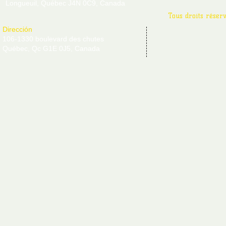
Longueuil, Québec J4N 0C9, Canada
Tous droits réser
Dirección
106-1330 boulevard des chutes
Québec, Qc G1E 0J5, Canada