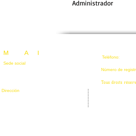
Administrador
M
isión
A
lfa
I
nternacional
Teléfono:
829-70
Sede social
105-1825 rue de caribou
Número de regist
Longueuil, Québec J4N 0C9, Canada
Tous droits réser
Dirección
106-1330 boulevard des chutes
Québec, Qc G1E 0J5, Canada