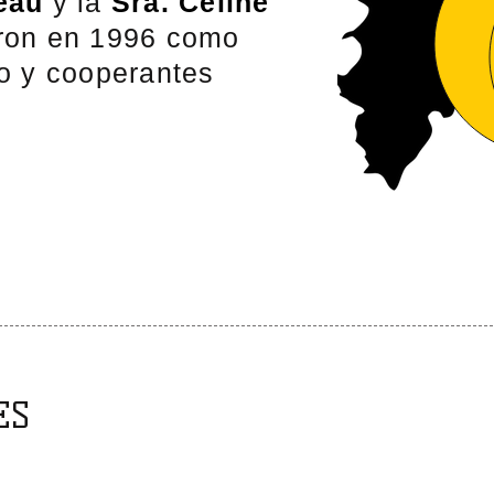
eau
y la
Sra. Céline
on en 1996 como
o y cooperantes
ES