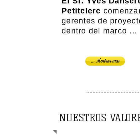
El Sr. Yves Danser
Petitclerc
comenzar
gerentes de proyect
dentro del marco ...
... Mostrar mas
NUESTROS VALOR