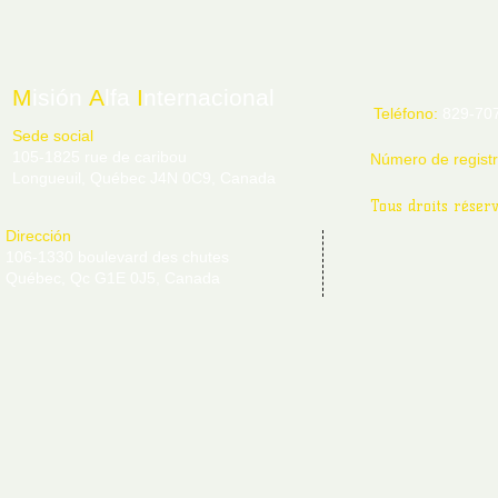
M
isión
A
lfa
I
nternacional
Teléfono:
829-70
Sede social
105-1825 rue de caribou
Número de regist
Longueuil, Québec J4N 0C9, Canada
Tous droits réser
Dirección
106-1330 boulevard des chutes
Québec, Qc G1E 0J5, Canada