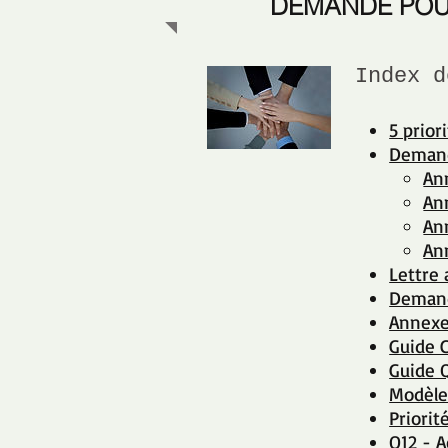
DEMANDE PO
Index d
5 prio
Demand
An
An
An
An
Lettre
Demand
Annexe
Guide 
Guide 
Modèle
Priori
Q12 - A