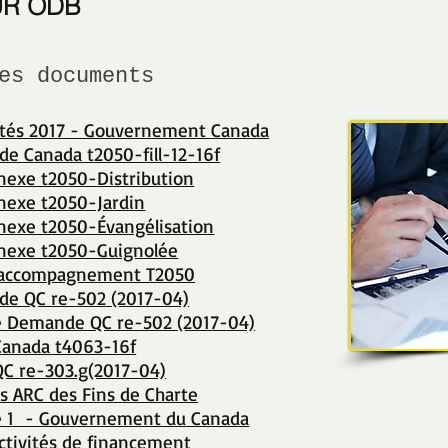
UR ODB
es documents
rités 2017 - Gouvernement Canada
e Canada t2050-fill-12-16f
nexe t2050-Distribution
nexe t2050-Jardin
nexe t2050-Évangélisation
nexe t2050-Guignolée
 accompagnement T2050
e QC re-502 (2017-04)
 Demande QC re-502 (2017-04)
Canada t4063-16f
QC re-303.g(2017-04)
s ARC des Fins de Charte
té 1 - Gouvernement du Canada
ctivités de financemen
t