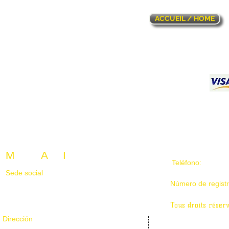
ACCUEIL / HOME
M
isión
A
lfa
I
nternacional
Teléfono:
829-70
Sede social
105-1825 rue de caribou
Número de regist
Longueuil, Québec J4N 0C9, Canada
Tous droits réser
Dirección
106-1330 boulevard des chutes